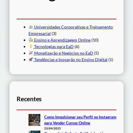
Universidades Corporativas e Treinamento
Empresarial
(3)
Ensino e Aprendizagem Online
(10)
Tecnologias para EaD
(6)
Monetização e Negócios no EaD
(5)
Tendências e Inovação no Ensino Digital
(1)
Recentes
Como Impulsionar seu Perfil no Instagram
para Vender Cursos Online
23/04/2025