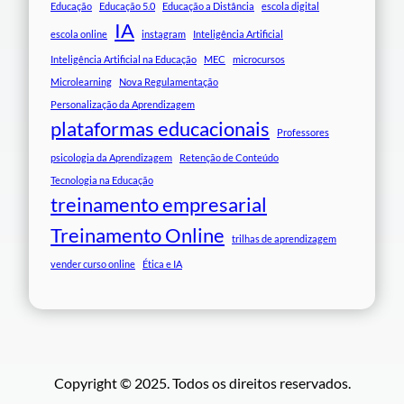
Educação
Educação 5.0
Educação a Distância
escola digital
IA
escola online
instagram
Inteligência Artificial
Inteligência Artificial na Educação
MEC
microcursos
Microlearning
Nova Regulamentação
Personalização da Aprendizagem
plataformas educacionais
Professores
psicologia da Aprendizagem
Retenção de Conteúdo
Tecnologia na Educação
treinamento empresarial
Treinamento Online
trilhas de aprendizagem
vender curso online
Ética e IA
Copyright © 2025. Todos os direitos reservados.